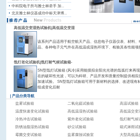
中科院电子所与雅士林牵手 加...
北京雅士林仪器成功中标天津博...
高低温交变湿热试验机|高低温交变湿
该系列产品适用于航空航天产品、信息电子仪器仪表、材料、
品、各种电子元气件在高低温或湿热环境下、检验其各性能项
氙灯老化试验机|氙灯耐气候试验箱-
SN型氙灯试验箱 (风冷)采用能摸拟全阳光光谱的氙弧灯来再
在的破坏性光波，可以为科研、产品开发和质量控制提供相应
加速试验。 SN型氙灯试验箱可用于新材料的选择、改进现有
组成变化后耐
| 产品分类导航
盐雾试验箱
二氧化硫试验箱
高温试验箱
温度快速变化试验箱
高低温湿热试验箱
高低温交变
冷热冲击试验箱
紫外老化试验箱
氙灯耐气候
防锈油脂湿热试验箱
砂尘试验箱
箱式淋雨试
霉菌交变试验箱
盐雾腐蚀试验室
大型高低温